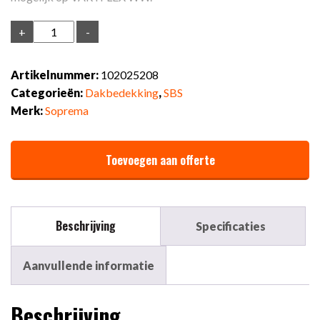
Varyflex
+
-
370k24
WW
Artikelnummer:
102025208
gemin.
Categorieën:
Dakbedekking
,
SBS
zwart
Merk:
Soprema
aantal
Toevoegen aan offerte
Beschrijving
Specificaties
Aanvullende informatie
Beschrijving