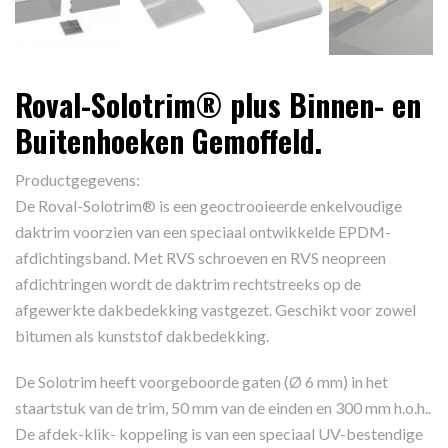
Roval-Solotrim® plus Binnen- en
Buitenhoeken Gemoffeld.
Productgegevens:
De Roval-Solotrim® is een geoctrooieerde enkelvoudige
daktrim voorzien van een speciaal ontwikkelde EPDM-
afdichtingsband. Met RVS schroeven en RVS neopreen
afdichtringen wordt de daktrim rechtstreeks op de
afgewerkte dakbedekking vastgezet. Geschikt voor zowel
bitumen als kunststof dakbedekking.
De Solotrim heeft voorgeboorde gaten (Ø 6 mm) in het
staartstuk van de trim, 50 mm van de einden en 300 mm h.o.h..
De afdek-klik- koppeling is van een speciaal UV-bestendige