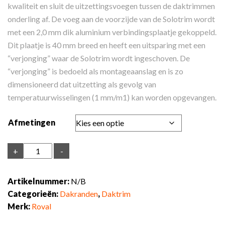
kwaliteit en sluit de uitzettingsvoegen tussen de daktrimmen
onderling af. De voeg aan de voorzijde van de Solotrim wordt
met een 2,0 mm dik aluminium verbindingsplaatje gekoppeld.
Dit plaatje is 40 mm breed en heeft een uitsparing met een
“verjonging” waar de Solotrim wordt ingeschoven. De
“verjonging” is bedoeld als montageaanslag en is zo
dimensioneerd dat uitzetting als gevolg van
temperatuurwisselingen (1 mm/m1) kan worden opgevangen.
Afmetingen
Roval-
+
-
Solotrim®
plus
Artikelnummer:
N/B
Binnen-
Categorieën:
Dakranden
,
Daktrim
en
Merk:
Roval
Buitenhoeken
Gemoffeld.