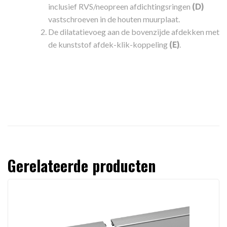
inclusief RVS/neopreen afdichtingsringen
(D)
vastschroeven in de houten muurplaat.
De dilatatievoeg aan de bovenzijde afdekken met
de kunststof afdek-klik-koppeling
(E)
.
Gerelateerde producten