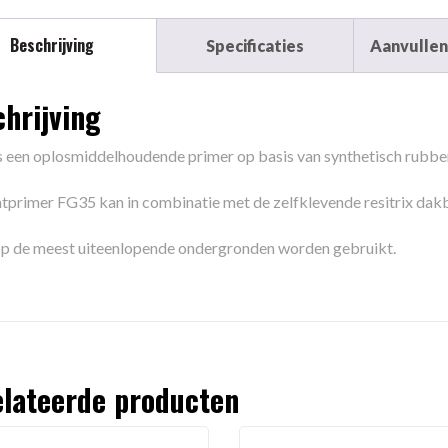
Beschrijving
Specificaties
Aanvullen
hrijving
s een oplosmiddelhoudende primer op basis van synthetisch rubber
tprimer FG35 kan in combinatie met de zelfklevende resitrix da
p de meest uiteenlopende ondergronden worden gebruikt.
lateerde producten