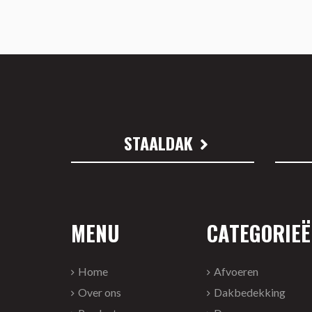
STAALDAK
MENU
CATEGORIEË
Home
Afvoeren
Over ons
Dakbedekking