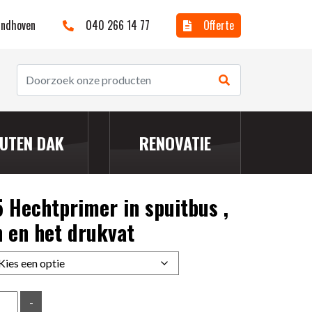
Eindhoven
040 266 14 77
Offerte
UTEN DAK
RENOVATIE
5 Hechtprimer in spuitbus ,
n en het drukvat
-