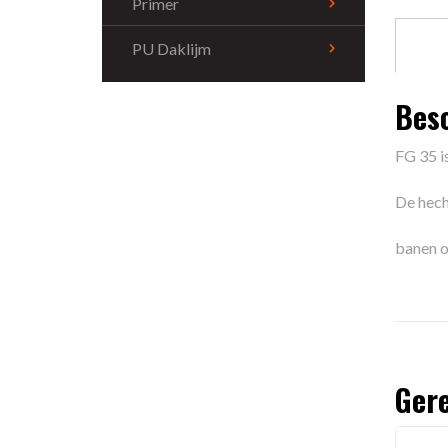
Primer
PU Daklijm
Besc
FG 35 i
De hech
banen o
Gere