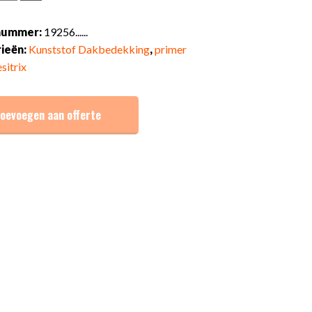
tprimer
lnummer:
19256......
ieën:
Kunststof Dakbedekking
,
primer
tbus
sitrix
n
oevoegen aan offerte
vat
al